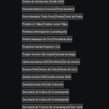
Ordem do Sorteio dos Desfile 2026
Passista Andressa Fonseca
Porta-bandeira
Porta-Bandeira Thaís Romi
Portela
Porto da Pedra
Prefeito Jr. Fillipo
Prefeito Junior Fillipo
Prefeitura Municipal de Guaratinguetá
Prêmio Atabaque de Ouro
Presidente Bira
Programa Samba Esporte e Cia
Projeto Terreiro Vila Isabel3
Quintal da Magia
rainha da bateria 2025
Rei Momo
Rio de Janeiro
Rosana Pinto
Rosas de Ouiro
Rosas de Ouro
Samba enredo 2025
samba enredo 2026
Sambódromodo Rio
São Clemente
Secretaria da Cultura de Guaratinguetá
Secretaria de Cultura de Guaratinguetá
Secretaria de Turismo de Guaratinguetá
Seo Jamil