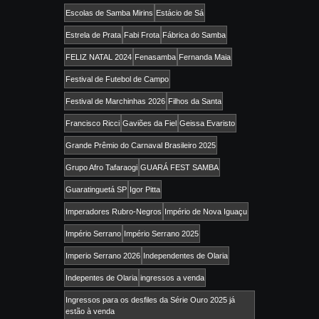
Escolas de Samba Mirins
Estácio de Sá
Estrela de Prata
Fabi Frota
Fábrica do Samba
FELIZ NATAL 2024
Fenasamba
Fernanda Maia
Festival de Futebol de Campo
Festival de Marchinhas 2026
Filhos da Santa
Francisco Ricci
Gaviões da Fiel
Geissa Evaristo
Grande Prêmio do Carnaval Brasileiro 2025
Grupo Afro Tafaraogi
GUARÁ FEST SAMBA
Guaratinguetá SP
Igor Pitta
Imperadores Rubro-Negros
Império de Nova Iguaçu
Império Serrano
Império Serrano 2025
Imperio Serrano 2026
Independentes de Olaria
Indepentes de Olaria
ingressos a venda
Ingressos para os desfiles da Série Ouro 2025 já
estão à venda