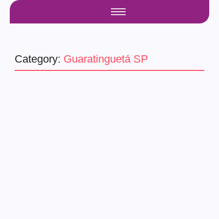
Category:
Guaratinguetá SP
guaratingueta
Unidos da Tamandaré –
Ensaio técnico na avenida
do Carnaval em 27/2/25
28/02/2025
-
No Comments
admin
Read More