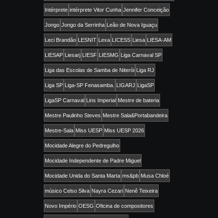
Intérprete
intérprete Vitor Cunha
Jennifer Conceição
Jongo
Jongo da Serrinha
Leão de Nova Iguaçu
Leci Brandão
LESNIT
Lexa
LICESS
Liesa
LIESA-AM
LIESAP
Liesarj
LIESF
LIESMG
Liga Carnaval SP
Liga das Escolas de Samba de Niterói
Liga RJ
Liga SP
Liga-SP Fenasamba.
LIGARJ
LigaSP
LigaSP Carnaval
Lins Imperial
Mestre de bateria
Mestre Paulinho Steves
Mestre Sala&Portabandeira
Mestre-Sala
Miss UESP
Miss UESP 2026
Mocidade Alegre do Pedregulho
Mocidade Independente de Padre Miguel
Mocidade Unida do Santa Marta
ms&pb
Musa Chloé
músico Celso Silva
Nayra Cezari
Nenê Teixeira
Novo Império
OESG
Oficina de compositores