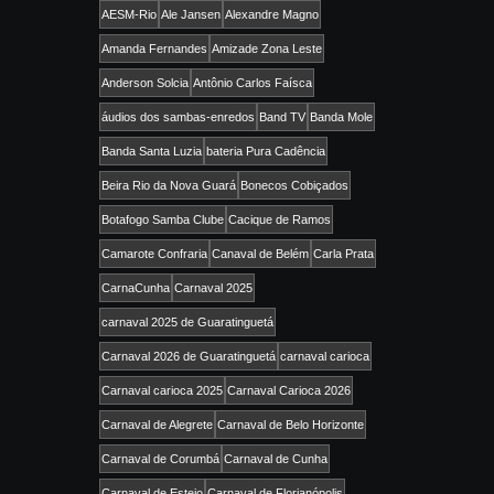
AESM-Rio
Ale Jansen
Alexandre Magno
Amanda Fernandes
Amizade Zona Leste
Anderson Solcia
Antônio Carlos Faísca
áudios dos sambas-enredos
Band TV
Banda Mole
Banda Santa Luzia
bateria Pura Cadência
Beira Rio da Nova Guará
Bonecos Cobiçados
Botafogo Samba Clube
Cacique de Ramos
Camarote Confraria
Canaval de Belém
Carla Prata
CarnaCunha
Carnaval 2025
carnaval 2025 de Guaratinguetá
Carnaval 2026 de Guaratinguetá
carnaval carioca
Carnaval carioca 2025
Carnaval Carioca 2026
Carnaval de Alegrete
Carnaval de Belo Horizonte
Carnaval de Corumbá
Carnaval de Cunha
Carnaval de Esteio
Carnaval de Florianópolis