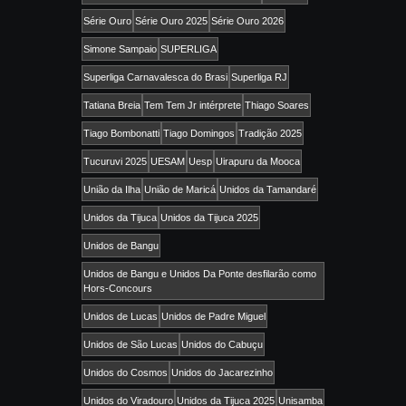
Série Ouro
Série Ouro 2025
Série Ouro 2026
Simone Sampaio
SUPERLIGA
Superliga Carnavalesca do Brasi
Superliga RJ
Tatiana Breia
Tem Tem Jr intérprete
Thiago Soares
Tiago Bombonatti
Tiago Domingos
Tradição 2025
Tucuruvi 2025
UESAM
Uesp
Uirapuru da Mooca
União da Ilha
União de Maricá
Unidos da Tamandaré
Unidos da Tijuca
Unidos da Tijuca 2025
Unidos de Bangu
Unidos de Bangu e Unidos Da Ponte desfilarão como
Hors-Concours
Unidos de Lucas
Unidos de Padre Miguel
Unidos de São Lucas
Unidos do Cabuçu
Unidos do Cosmos
Unidos do Jacarezinho
Unidos do Viradouro
Unidos da Tijuca 2025
Unisamba