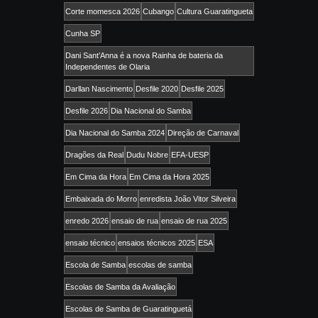
Corte momesca 2026
Cubango
Cultura Guaratingueta
Cunha SP
Dani Sant’Anna é a nova Rainha de bateria da
Independentes de Olaria
Darllan Nascimento
Desfile 2020
Desfile 2025
Desfile 2026
Dia Nacional do Samba
Dia Nacional do Samba 2024
Direção de Carnaval
Dragões da Real
Dudu Nobre
EFA-UESP
Em Cima da Hora
Em Cima da Hora 2025
Embaixada do Morro
enredista João Vitor Silveira
enredo 2026
ensaio de rua
ensaio de rua 2025
ensaio técnico
ensaios técnicos 2025
ESA
Escola de Samba
escolas de samba
Escolas de Samba da Avaliação
Escolas de Samba de Guaratinguetá