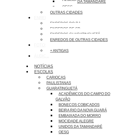
UNIDOS DA TAMANDARÉ
OESG
OUTRAS CIDADES
ENREDOS
ENREDOS DO RJ
ENREDOS DE SP
ENREDOS GUARATINGUETÁ
ENREDOS DE OUTRAS CIDADES
FOTOS
+ ANTIGAS
ÁUDIOS
NOTÍCIAS
ESCOLAS
CARIOCAS
PAULISTANAS
GUARATINGUETÁ
ACADÊMICOS DO CAMPO DO
GALVÃO
BONECOS COBIÇADOS
BEIRA RIO DA NOVA GUARÁ
EMBAIXADA DO MORRO
MOCIDADE ALEGRE
UNIDOS DA TAMANDARÉ
OESG