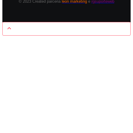
© 2023 Created parceria
leon marketing
e
rgsuporteweb