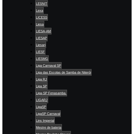
LESNIT
Lexa
LICESS
Liesa
LIESA-AM
LIESAP
Liesarj
LIESF
LIESMG
Liga Carnaval SP
Liga das Escolas de Samba de Niterói
Liga RJ
Liga SP
Liga-SP Fenasamba.
LIGARJ
LigaSP
LigaSP Carnaval
Lins Imperial
Mestre de bateria