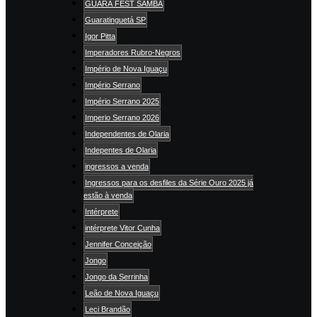
GUARÁ FEST SAMBA
Guaratinguetá SP
Igor Pitta
Imperadores Rubro-Negros
Império de Nova Iguaçu
Império Serrano
Império Serrano 2025
Imperio Serrano 2026
Independentes de Olaria
Indepentes de Olaria
ingressos a venda
Ingressos para os desfiles da Série Ouro 2025 já
estão à venda
Intérprete
intérprete Vitor Cunha
Jennifer Conceição
Jongo
Jongo da Serrinha
Leão de Nova Iguaçu
Leci Brandão