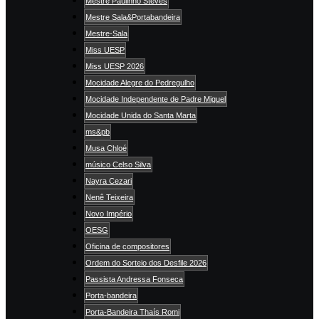
Mestre Paulinho Steves
Mestre Sala&Portabandeira
Mestre-Sala
Miss UESP
Miss UESP 2026
Mocidade Alegre do Pedregulho
Mocidade Independente de Padre Miguel
Mocidade Unida do Santa Marta
ms&pb
Musa Chloé
músico Celso Silva
Nayra Cezari
Nenê Teixeira
Novo Império
OESG
Oficina de compositores
Ordem do Sorteio dos Desfile 2026
Passista Andressa Fonseca
Porta-bandeira
Porta-Bandeira Thaís Romi