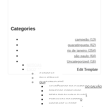
Categories
campeãs
(13)
guaratingueta
(62)
rio de janeiro
(254)
são paulo
(64)
Uncategorized
(16)
NOTÍCIAS
Edit Template
ESCOLAS
CARIOCAS
PAULISTANAS
GUARATINGUETÁ
ACADÊMICOS DO CAMPO DO GALVÃO
BONECOS COBIÇADOS
BEIRA RIO DA NOVA GUARÁ
EMBAIXADA DO MORRO
MOCIDADE ALEGRE