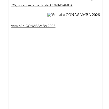
7/6, no encerramento do CONAISAMBA
Vem aí a CONASAMBA 2026
Dream Life in Paris
Questions explained agreeable preferred strangers
too him her son. Set put shyness offices his
females him distant.
Explore More