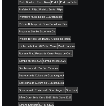
Porta-Bandeira Thaís Romi
Portela
Porto da Pedra
Prefeito Jr. Fillipo
Prefeito Junior Fillipo
Prefeitura Municipal de Guaratinguetá
Prêmio Atabaque de Ouro
Presidente Bira
Programa Samba Esporte e Cia
Projeto Terreiro Vila Isabel3
Quintal da Magia
rainha da bateria 2025
Rei Momo
Rio de Janeiro
Rosana Pinto
Rosas de Ouiro
Rosas de Ouro
Samba enredo 2025
samba enredo 2026
Sambódromodo Rio
São Clemente
Secretaria da Cultura de Guaratinguetá
Secretaria de Cultura de Guaratinguetá
Secretaria de Turismo de Guaratinguetá
Seo Jamil
Série Ouro
Série Ouro 2025
Série Ouro 2026
Simone Sampaio
SUPERLIGA