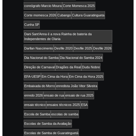
coreógrafo Marcio Moura
Corte Momesca 2025
Corte momesca 2026
Cubango
Cultura Guaratingueta
Cunha SP
Dani Sant’Anna é a nova Rainha de bateria da
Independentes de Olaria
Darllan Nascimento
Desfile 2020
Desfile 2025
Desfile 2026
Dia Nacional do Samba
Dia Nacional do Samba 2024
Direção de Carnaval
Dragões da Real
Dudu Nobre
EFA-UESP
Em Cima da Hora
Em Cima da Hora 2025
Embaixada do Morro
enredista João Vitor Silveira
enredo 2026
ensaio de rua
ensaio de rua 2025
ensaio técnico
ensaios técnicos 2025
ESA
Escola de Samba
escolas de samba
Escolas de Samba da Avaliação
Escolas de Samba de Guaratinguetá