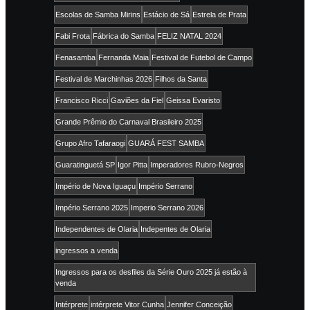
Escolas de Samba Mirins
Estácio de Sá
Estrela de Prata
Fabi Frota
Fábrica do Samba
FELIZ NATAL 2024
Fenasamba
Fernanda Maia
Festival de Futebol de Campo
Festival de Marchinhas 2026
Filhos da Santa
Francisco Ricci
Gaviões da Fiel
Geissa Evaristo
Grande Prêmio do Carnaval Brasileiro 2025
Grupo Afro Tafaraogi
GUARÁ FEST SAMBA
Guaratinguetá SP
Igor Pitta
Imperadores Rubro-Negros
Império de Nova Iguaçu
Império Serrano
Império Serrano 2025
Imperio Serrano 2026
Independentes de Olaria
Indepentes de Olaria
ingressos a venda
Ingressos para os desfiles da Série Ouro 2025 já estão à
venda
Intérprete
intérprete Vitor Cunha
Jennifer Conceição