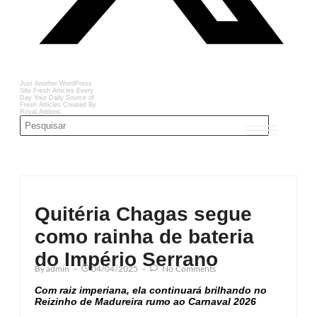
Just Another WordPress
Site
Fresh Articles Every
Day
Your Daily Source of
Fresh Articles
Created By
Royal Addons
Quitéria Chagas segue
como rainha de bateria
do Império Serrano
By
Admin
04/04/2025
No Comments
Com raiz imperiana, ela continuará brilhando no
Reizinho de Madureira rumo ao Carnaval 2026