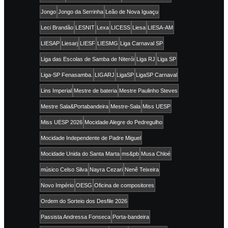
Jongo
Jongo da Serrinha
Leão de Nova Iguaçu
Leci Brandão
LESNIT
Lexa
LICESS
Liesa
LIESA-AM
LIESAP
Liesarj
LIESF
LIESMG
Liga Carnaval SP
Liga das Escolas de Samba de Niterói
Liga RJ
Liga SP
Liga-SP Fenasamba.
LIGARJ
LigaSP
LigaSP Carnaval
Lins Imperial
Mestre de bateria
Mestre Paulinho Steves
Mestre Sala&Portabandeira
Mestre-Sala
Miss UESP
Miss UESP 2026
Mocidade Alegre do Pedregulho
Mocidade Independente de Padre Miguel
Mocidade Unida do Santa Marta
ms&pb
Musa Chloé
músico Celso Silva
Nayra Cezari
Nenê Teixeira
Novo Império
OESG
Oficina de compositores
Ordem do Sorteio dos Desfile 2026
Passista Andressa Fonseca
Porta-bandeira