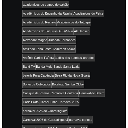
academicos do campo do galvão
Acadêmicos do Engenho da Rainha
Acadêmicos do Peixe
Acadêmicos do Recreio
Acadêmicos do Tatuapé
Acadêmicos do Tucuruvi
AESM-Rio
Ale Jansen
Alexandre Magno
Amanda Fernandes
Amizade Zona Leste
Anderson Solcia
Antônio Carlos Faísca
áudios dos sambas-enredos
Band TV
Banda Mole
Banda Santa Luzia
bateria Pura Cadência
Beira Rio da Nova Guará
Bonecos Cobiçados
Botafogo Samba Clube
Cacique de Ramos
Camarote Confraria
Canaval de Belém
Carla Prata
CarnaCunha
Carnaval 2025
carnaval 2025 de Guaratinguetá
Carnaval 2026 de Guaratinguetá
carnaval carioca