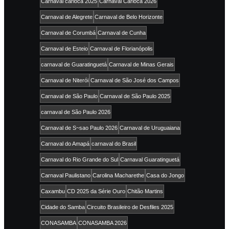
Carnaval carioca 2025
Carnaval Carioca 2026
Carnaval de Alegrete
Carnaval de Belo Horizonte
Carnaval de Corumbá
Carnaval de Cunha
Carnaval de Esteio
Carnaval de Florianópolis
carnaval de Guaratinguetá
Carnaval de Minas Gerais
Carnaval de Niterói
Carnaval de São José dos Campos
Carnaval de São Paulo
Carnaval de São Paulo 2025
carnaval de São Paulo 2026
Carnaval de S~sao Paulo 2026
Carnaval de Uruguaiana
Carnaval do Amapá
carnaval do Brasil
Carnaval do Rio Grande do Sul
Carnaval Guaratinguetá
Carnaval Paulistano
Carolina Macharethe
Casa do Jongo
Caxambu
CD 2025 da Série Ouro
Chitão Martins
Cidade do Samba
Circuito Brasileiro de Desfiles 2025
CONASAMBA
CONASAMBA 2026