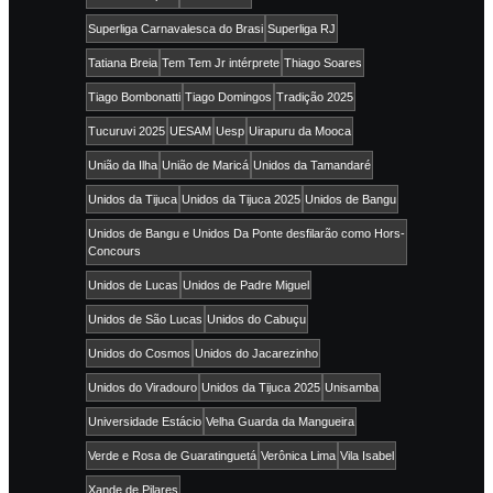
Superliga Carnavalesca do Brasi
Superliga RJ
Tatiana Breia
Tem Tem Jr intérprete
Thiago Soares
Tiago Bombonatti
Tiago Domingos
Tradição 2025
Tucuruvi 2025
UESAM
Uesp
Uirapuru da Mooca
União da Ilha
União de Maricá
Unidos da Tamandaré
Unidos da Tijuca
Unidos da Tijuca 2025
Unidos de Bangu
Unidos de Bangu e Unidos Da Ponte desfilarão como Hors-
Concours
Unidos de Lucas
Unidos de Padre Miguel
Unidos de São Lucas
Unidos do Cabuçu
Unidos do Cosmos
Unidos do Jacarezinho
Unidos do Viradouro
Unidos da Tijuca 2025
Unisamba
Universidade Estácio
Velha Guarda da Mangueira
Verde e Rosa de Guaratinguetá
Verônica Lima
Vila Isabel
Xande de Pilares