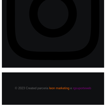
© 2023 Created parceria
leon marketing
e
rgsuporteweb