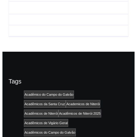
do Carnaval 2027
Agenda do Samba:
neste domingo, 7/6, no
Guará e Região –
encerramento do
Confira os eventos!
CONAISAMBA
By
Admin
By
Admin
Tags
Acadêmico do Campo do Galvão
Acadêmicos da Santa Cruz
Academicos de Niterói
Acadêmicos de Niterói
Acadêmicos de Niterói 2025
Acadêmicos de Vigário Geral
Acadêmicos do Campo do Galvão