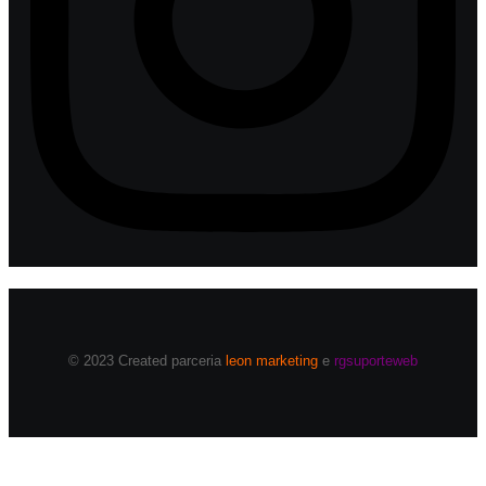
© 2023 Created parceria
leon marketing
e
rgsuporteweb