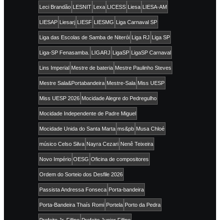
Leci Brandão
LESNIT
Lexa
LICESS
Liesa
LIESA-AM
LIESAP
Liesarj
LIESF
LIESMG
Liga Carnaval SP
Liga das Escolas de Samba de Niterói
Liga RJ
Liga SP
Liga-SP Fenasamba.
LIGARJ
LigaSP
LigaSP Carnaval
Lins Imperial
Mestre de bateria
Mestre Paulinho Steves
Mestre Sala&Portabandeira
Mestre-Sala
Miss UESP
Miss UESP 2026
Mocidade Alegre do Pedregulho
Mocidade Independente de Padre Miguel
Mocidade Unida do Santa Marta
ms&pb
Musa Chloé
músico Celso Silva
Nayra Cezari
Nenê Teixeira
Novo Império
OESG
Oficina de compositores
Ordem do Sorteio dos Desfile 2026
Passista Andressa Fonseca
Porta-bandeira
Porta-Bandeira Thaís Romi
Portela
Porto da Pedra
Prefeito Jr. Fillipo
Prefeito Junior Fillipo