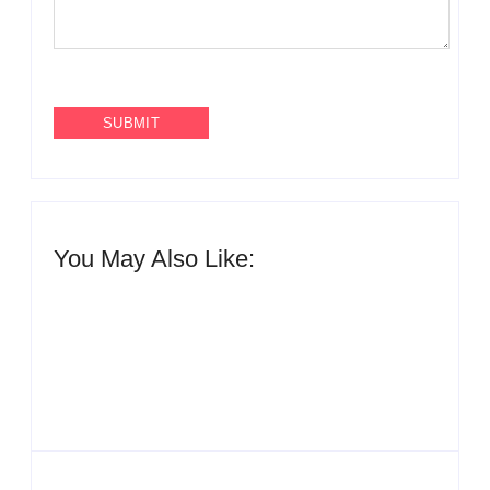
You May Also Like:
UESP realiza sorteio
do Carnaval 2027
Agenda do Samba:
neste domingo, 7/6, no