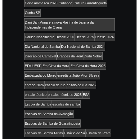
Corte momesca 2026
Cubango
Cultura Guaratingueta
Cunha SP
Dani Sant’Anna é a nova Rainha de bateria da
Independentes de Olaria
Darllan Nascimento
Desfile 2020
Desfile 2025
Desfile 2026
Dia Nacional do Samba
Dia Nacional do Samba 2024
Direção de Carnaval
Dragões da Real
Dudu Nobre
EFA-UESP
Em Cima da Hora
Em Cima da Hora 2025
Embaixada do Morro
enredista João Vitor Silveira
enredo 2026
ensaio de rua
ensaio de rua 2025
ensaio técnico
ensaios técnicos 2025
ESA
Escola de Samba
escolas de samba
Escolas de Samba da Avaliação
Escolas de Samba de Guaratinguetá
Escolas de Samba Mirins
Estácio de Sá
Estrela de Prata