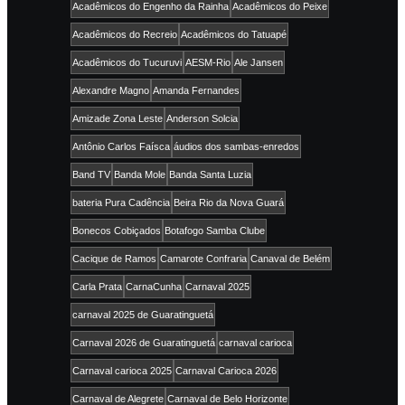
Acadêmicos do Engenho da Rainha
Acadêmicos do Peixe
Acadêmicos do Recreio
Acadêmicos do Tatuapé
Acadêmicos do Tucuruvi
AESM-Rio
Ale Jansen
Alexandre Magno
Amanda Fernandes
Amizade Zona Leste
Anderson Solcia
Antônio Carlos Faísca
áudios dos sambas-enredos
Band TV
Banda Mole
Banda Santa Luzia
bateria Pura Cadência
Beira Rio da Nova Guará
Bonecos Cobiçados
Botafogo Samba Clube
Cacique de Ramos
Camarote Confraria
Canaval de Belém
Carla Prata
CarnaCunha
Carnaval 2025
carnaval 2025 de Guaratinguetá
Carnaval 2026 de Guaratinguetá
carnaval carioca
Carnaval carioca 2025
Carnaval Carioca 2026
Carnaval de Alegrete
Carnaval de Belo Horizonte