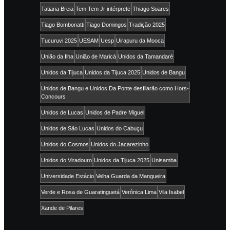
Tatiana Breia
Tem Tem Jr intérprete
Thiago Soares
Tiago Bombonatti
Tiago Domingos
Tradição 2025
Tucuruvi 2025
UESAM
Uesp
Uirapuru da Mooca
União da Ilha
União de Maricá
Unidos da Tamandaré
Unidos da Tijuca
Unidos da Tijuca 2025
Unidos de Bangu
Unidos de Bangu e Unidos Da Ponte desfilarão como Hors-
Concours
Unidos de Lucas
Unidos de Padre Miguel
Unidos de São Lucas
Unidos do Cabuçu
Unidos do Cosmos
Unidos do Jacarezinho
Unidos do Viradouro
Unidos da Tijuca 2025
Unisamba
Universidade Estácio
Velha Guarda da Mangueira
Verde e Rosa de Guaratinguetá
Verônica Lima
Vila Isabel
Xande de Pilares