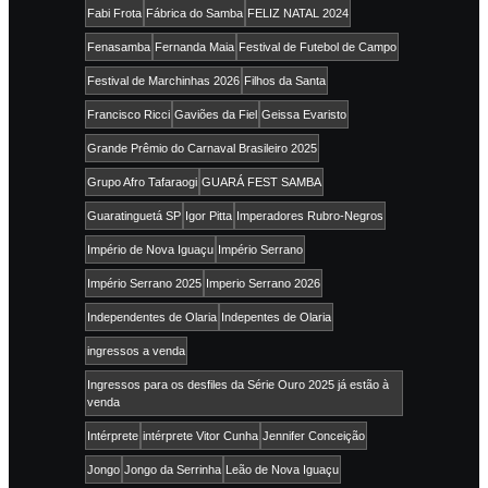
Fabi Frota
Fábrica do Samba
FELIZ NATAL 2024
Fenasamba
Fernanda Maia
Festival de Futebol de Campo
Festival de Marchinhas 2026
Filhos da Santa
Francisco Ricci
Gaviões da Fiel
Geissa Evaristo
Grande Prêmio do Carnaval Brasileiro 2025
Grupo Afro Tafaraogi
GUARÁ FEST SAMBA
Guaratinguetá SP
Igor Pitta
Imperadores Rubro-Negros
Império de Nova Iguaçu
Império Serrano
Império Serrano 2025
Imperio Serrano 2026
Independentes de Olaria
Indepentes de Olaria
ingressos a venda
Ingressos para os desfiles da Série Ouro 2025 já estão à
venda
Intérprete
intérprete Vitor Cunha
Jennifer Conceição
Jongo
Jongo da Serrinha
Leão de Nova Iguaçu