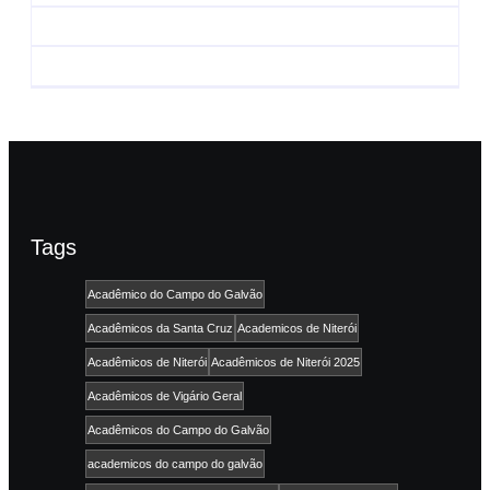
Guará e Região –
encerramento do
Confira os eventos!
CONAISAMBA
By
Admin
By
Admin
Tags
Acadêmico do Campo do Galvão
Acadêmicos da Santa Cruz
Academicos de Niterói
Acadêmicos de Niterói
Acadêmicos de Niterói 2025
Acadêmicos de Vigário Geral
Acadêmicos do Campo do Galvão
academicos do campo do galvão