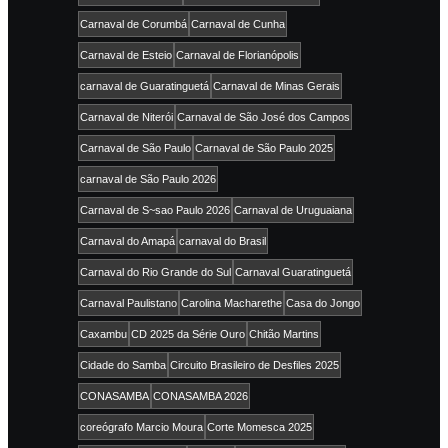
Carnaval de Corumbá
Carnaval de Cunha
Carnaval de Esteio
Carnaval de Florianópolis
carnaval de Guaratinguetá
Carnaval de Minas Gerais
Carnaval de Niterói
Carnaval de São José dos Campos
Carnaval de São Paulo
Carnaval de São Paulo 2025
carnaval de São Paulo 2026
Carnaval de S~sao Paulo 2026
Carnaval de Uruguaiana
Carnaval do Amapá
carnaval do Brasil
Carnaval do Rio Grande do Sul
Carnaval Guaratinguetá
Carnaval Paulistano
Carolina Macharethe
Casa do Jongo
Caxambu
CD 2025 da Série Ouro
Chitão Martins
Cidade do Samba
Circuito Brasileiro de Desfiles 2025
CONASAMBA
CONASAMBA 2026
coreógrafo Marcio Moura
Corte Momesca 2025