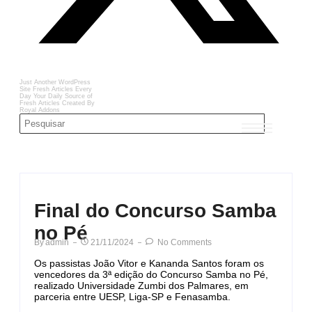
Just Another WordPress
Site
Fresh Articles Every
Day
Your Daily Source of
Fresh Articles
Created By
Royal Addons
Final do Concurso Samba
no Pé
By
Admin
21/11/2024
No Comments
Os passistas João Vitor e Kananda Santos foram os
vencedores da 3ª edição do Concurso Samba no Pé,
realizado Universidade Zumbi dos Palmares, em
parceria entre UESP, Liga-SP e Fenasamba.