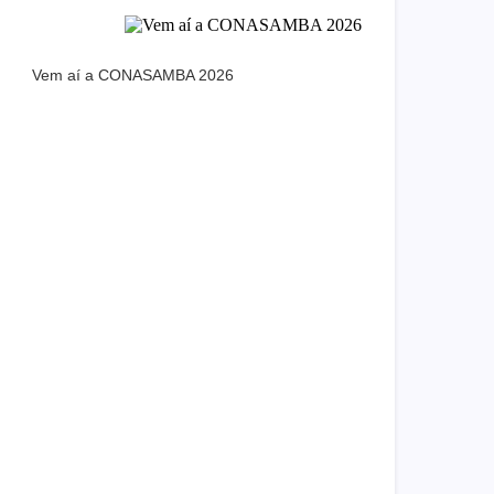
Vem aí a CONASAMBA 2026
Dream Life in
Paris
Questions explained agreeable preferred
strangers too him her son. Set put
shyness offices his females him distant.
Explore More