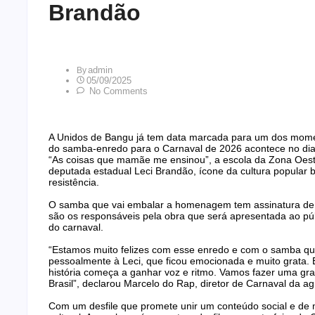
Brandão
Admin
By
05/09/2025
No Comments
A Unidos de Bangu já tem data marcada para um dos momen
do samba-enredo para o Carnaval de 2026 acontece no dia 
“As coisas que mamãe me ensinou”, a escola da Zona Oes
deputada estadual Leci Brandão, ícone da cultura popular bra
resistência.
O samba que vai embalar a homenagem tem assinatura de 
são os responsáveis pela obra que será apresentada ao p
do carnaval.
“Estamos muito felizes com esse enredo e com o samba qu
pessoalmente à Leci, que ficou emocionada e muito grata
história começa a ganhar voz e ritmo. Vamos fazer uma gra
Brasil”, declarou Marcelo do Rap, diretor de Carnaval da a
Com um desfile que promete unir um conteúdo social e de 