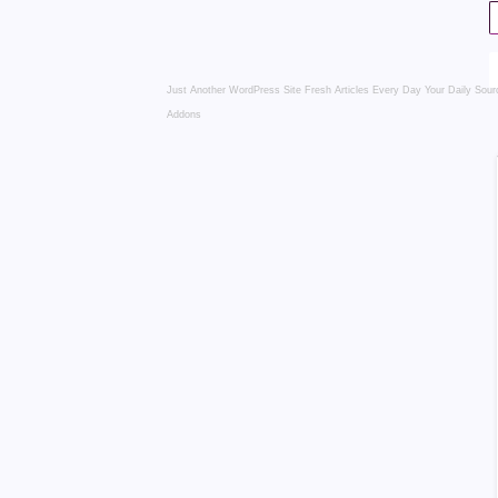
Just Another WordPress Site
Fresh Articles Every Day
Your Daily Sour
Addons