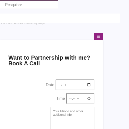
ce of Fresh Articles
Created By Royal
Want to Partnership with me?
Book A Call
Date
Time