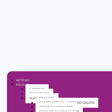
NOTÍCIAS
ESCOLAS
CARIOCAS
PAULISTANAS
GUARATINGUETÁ
ACADÊMICOS DO CAMPO DO GALVÃO
BONECOS COBIÇADOS
BEIRA RIO DA NOVA GUARÁ