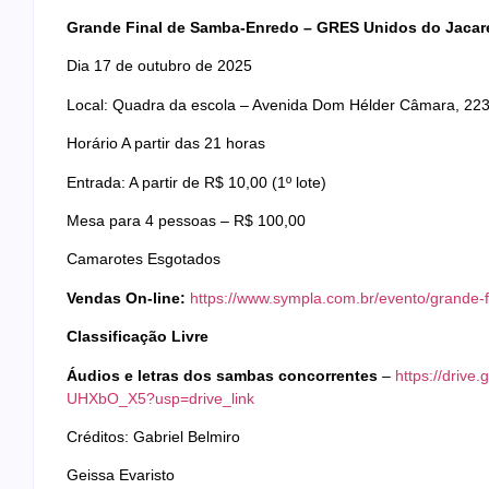
Grande Final de Samba-Enredo – GRES Unidos do Jacar
Dia 17 de outubro de 2025
Local: Quadra da escola – Avenida Dom Hélder Câmara, 223
Horário A partir das 21 horas
Entrada: A partir de R$ 10,00 (1º lote)
Mesa para 4 pessoas – R$ 100,00
Camarotes Esgotados
Vendas On-line:
https://www.sympla.com.br/evento/grande-
Classificação Livre
Áudios e letras dos sambas concorrentes
–
https://driv
UHXbO_X5?usp=drive_link
Créditos: Gabriel Belmiro
Geissa Evaristo