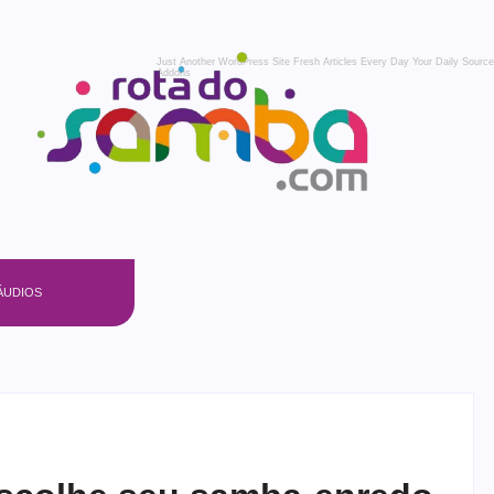
Just Another WordPress Site
Fresh Articles Every Day
Your Daily Source
Addons
ÁUDIOS