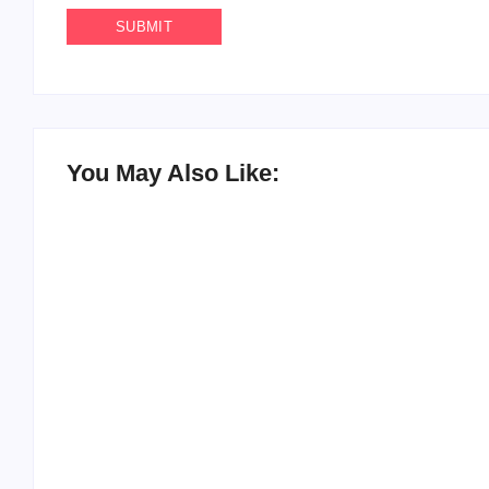
You May Also Like:
Agenda do Samba: Guará e Região –
Confira os eventos!
By
Admin
-
30/05/2026