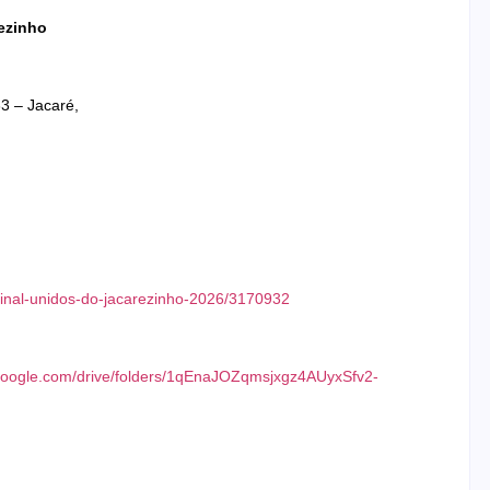
ezinho
3 – Jacaré,
final-unidos-do-jacarezinho-2026/3170932
e.google.com/drive/folders/1qEnaJOZqmsjxgz4AUyxSfv2-