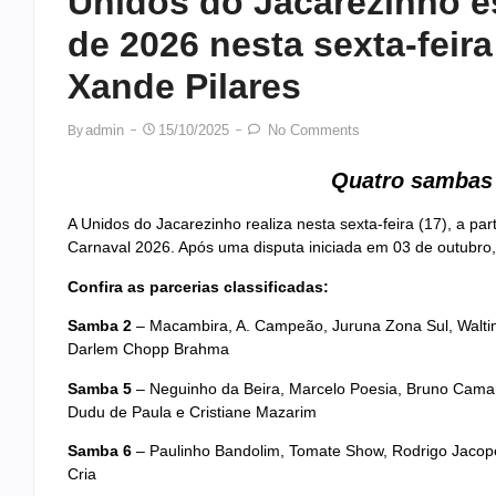
Unidos do Jacarezinho 
de 2026 nesta sexta-feir
Xande Pilares
Admin
15/10/2025
No Comments
By
Quatro sambas 
A Unidos do Jacarezinho realiza nesta sexta-feira (17), a pa
Carnaval 2026. Após uma disputa iniciada em 03 de outubro, r
Confira as parcerias classificadas:
Samba 2
– Macambira, A. Campeão, Juruna Zona Sul, Waltin
Darlem Chopp Brahma
Samba 5
– Neguinho da Beira, Marcelo Poesia, Bruno Camaro
Dudu de Paula e Cristiane Mazarim
Samba 6
– Paulinho Bandolim, Tomate Show, Rodrigo Jacopet
Cria