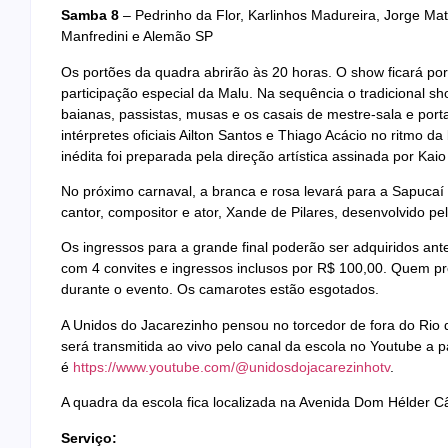
Samba 8
– Pedrinho da Flor, Karlinhos Madureira, Jorge M
Manfredini e Alemão SP
Os portões da quadra abrirão às 20 horas. O show ficará p
participação especial da Malu. Na sequência o tradicional 
baianas, passistas, musas e os casais de mestre-sala e por
intérpretes oficiais Ailton Santos e Thiago Acácio no ritmo 
inédita foi preparada pela direção artística assinada por Ka
No próximo carnaval, a branca e rosa levará para a Sapuca
cantor, compositor e ator, Xande de Pilares, desenvolvido pe
Os ingressos para a grande final poderão ser adquiridos an
com 4 convites e ingressos inclusos por R$ 100,00. Quem pre
durante o evento. Os camarotes estão esgotados.
A Unidos do Jacarezinho pensou no torcedor de fora do Rio 
será transmitida ao vivo pelo canal da escola no Youtube a 
é
https://www.youtube.com/@unidosdojacarezinhotv
.
A quadra da escola fica localizada na Avenida Dom Hélder C
Serviço: